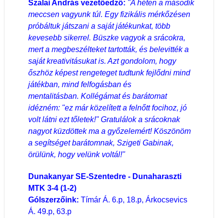
Szalai András vezetőedző:
"A héten a második
meccsen vagyunk túl. Egy fizikális mérkőzésen
próbáltuk játszani a saját játékunkat, több
kevesebb sikerrel. Büszke vagyok a srácokra,
mert a megbeszélteket tartották, és belevitték a
saját kreativitásukat is. Azt gondolom, hogy
őszhöz képest rengeteget tudtunk fejlődni mind
játékban, mind felfogásban és
mentalitásban.
Kollégámat és barátomat
idézném: "ez már közelített a felnőtt focihoz, jó
volt látni ezt tőletek!" Gratulálok a srácoknak
nagyot küzdöttek ma a győzelemért! Köszönöm
a segítséget barátomnak, Szigeti Gabinak,
örülünk, hogy velünk voltál!"
Dunakanyar SE-Szentedre - Dunaharaszti
MTK 3-4 (1-2)
Gólszerzőink:
Tímár Á. 6.p, 18.p, Árkocsevics
Á. 49.p, 63.p