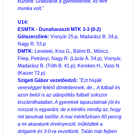
küzdött.
Gratulálok a gyerekeknek, ez férfi
munka volt."
U14:
ESMTK - Dunaharaszti MTK 3-3 (0-2)
Gólszerzőink:
Visnyár 25.p, Madarász B. 34.p,
Nagy R. 53.p
DMTK:
Leveleki, Kiss G., Bálint B., Móricz,
Filep, Petrányi, Nagy R. (Lázár Á. 54.p), Visnyár,
Madarász B. (Tóth B. 41.p), Kerekes H., Vass N.
(Kaizer 72.p)
Szigeti Gábor vezetőedző:
"Ezt hívják
vereséggel felérő döntetlennek, de... A futball és
azon belül is az utánpótlás futball sokszor
kiszámíthatatlan. A gyerekek tapasztalnak jót és
rosszat is egyaránt, de a kérdés mindig az, hogy
mit tanulnak belőle. A mai mérkőzésen 60 percig
a mi akaratunk érvényesült, működtek a
dolgaink és 3-0-ra vezettünk. Talán már fejben