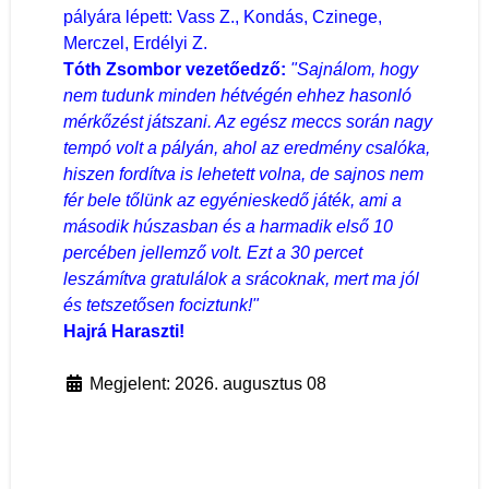
pályára lépett: Vass Z., Kondás, Czinege,
Merczel, Erdélyi Z.
Tóth Zsombor vezetőedző:
"Sajnálom, hogy
nem tudunk minden hétvégén ehhez hasonló
mérkőzést játszani. Az egész meccs során nagy
tempó volt a pályán, ahol az eredmény csalóka,
hiszen fordítva is lehetett volna, de sajnos nem
fér bele tőlünk az egyénieskedő játék, ami a
második húszasban és a harmadik első 10
percében jellemző volt. Ezt a 30 percet
leszámítva gratulálok a srácoknak, mert ma jól
és tetszetősen fociztunk!"
Hajrá Haraszti!
Megjelent: 2026. augusztus 08
Előző cikk: Nyolcgólos döntetlen a Vasas II otthon
Következő cikk: Vasárnap a Vasas 
Előző
Következő