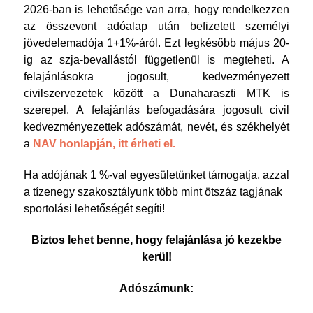
2026-ban is lehetősége van arra, hogy rendelkezzen
az összevont adóalap után befizetett személyi
jövedelemadója 1+1%-áról. Ezt legkésőbb május 20-
ig az szja-bevallástól függetlenül is megteheti. A
felajánlásokra jogosult, kedvezményezett
civilszervezetek között a Dunaharaszti MTK is
szerepel. A felajánlás befogadására jogosult civil
kedvezményezettek adószámát, nevét, és székhelyét
a
NAV honlapján, itt érheti el.
Ha adójának 1 %-val egyesületünket támogatja, azzal
a tízenegy szakosztályunk több mint ötszáz tagjának
sportolási lehetőségét segíti!
Biztos lehet benne, hogy felajánlása jó kezekbe
kerül!
Adószámunk: