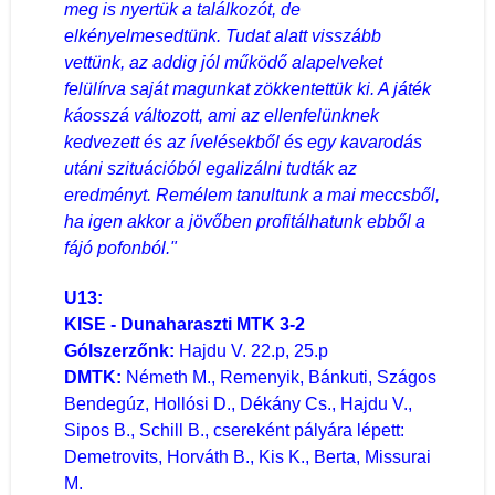
meg is nyertük a találkozót, de
elkényelmesedtünk. Tudat alatt visszább
vettünk, az addig jól működő alapelveket
felülírva saját magunkat zökkentettük ki. A játék
káosszá változott, ami az ellenfelünknek
kedvezett és az ívelésekből és egy kavarodás
utáni szituációból egalizálni tudták az
eredményt. Remélem tanultunk a mai meccsből,
ha igen akkor a jövőben profitálhatunk ebből a
fájó pofonból."
U13:
KISE - Dunaharaszti MTK 3-2
Gólszerzőnk:
Hajdu V. 22.p, 25.p
DMTK:
Németh M., Remenyik, Bánkuti, Szágos
Bendegúz, Hollósi D., Dékány Cs., Hajdu V.,
Sipos B., Schill B., csereként pályára lépett:
Demetrovits, Horváth B., Kis K., Berta, Missurai
M.