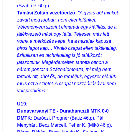
(Szabó P. 60.p)
Tamási Zoltán vezetőedző:
"A gyors gól minket
zavart meg jobban, nem ellenfelünket.
Véleményem szerint elmaradt egy kiállítás, de a
játékvezető máshogy látta. Teljesen más lett
volna a mérkőzés képe, ha a hazaiak kapusa
piros lapot kap… Kiváló csapat ellen taktikailag,
fizikálisan és technikailag is jó találkozót
játszottunk. Megérdemelten tartotta otthon a
három pontot a Százhalombatta, mi még nem
tartunk ott, ahol ők, de reméljük, egyszer elérjük
mi is ezt a szintet. A csapat hozzáállásával nem
volt probléma."
U19:
Dunavarsányi TE - Dunaharaszti MTK 0-0
DMTK:
Daróczi, Progner (Batiz 46.p), Pál,
Menyhárt, Becz Marcell, Fehér K. (Mikó 46.p),