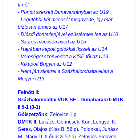
II-nél
- Pontot szerzett Dunavarsányban az U19
- Legutóbbi két meccsét megnyerte, így már
biztosan érmes az U17
- Diósdi döntetlenjével ezüstérmes lett az U16
- Szoros meccsen nyert az U15
- Hajrában kapott gólokkal ikszelt az U14
- Vereséget szenvedett a KISE-től az U13
- Kikapott Bugyin az U12
- Nem járt sikerrel a Százhalombatta ellen a
Megyei U13
Felnőtt II:
Százhalombattai VUK SE - Dunaharaszti MTK
II 5-1 (3-1)
Gólszerzőnk:
Zelovics 1.p
DMTK II:
Lukács, Gorincsek, Kun, Lengyel K.,
Seres, Olajos (Kiss B. 56.p), Polonkai, Juhász
M., Nagy D. (Lőrinczi 52.p), Zelovics, Hegyes