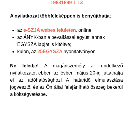
19831899-1-13
A nyilatkozat többféleképpen is benyújthatja:
az
e-SZJA webes felületen
, online;
az ÁNYK-ban a bevallással együtt, annak
EGYSZA lapját is kitöltve;
külön, az
25EGYSZA
nyomtatványon
Ne feledje!
A magánszemély a rendelkező
nyilatkozatot ebben az évben május 20-ig juttathatja
el az adóhatósághoz! A határidő elmulasztása
jogvesztő, és az Ön által felajánlható összeg bekerül
a költségvetésbe.