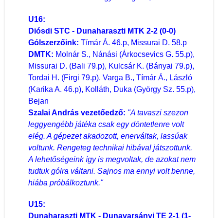
U16:
Diósdi STC - Dunaharaszti MTK 2-2 (0-0)
Gólszerzőink:
Tímár Á. 46.p, Missurai D. 58.p
DMTK:
Molnár S., Nánási (Árkocsevics G. 55.p),
Missurai D. (Bali 79.p), Kulcsár K. (Bányai 79.p),
Tordai H. (Firgi 79.p), Varga B., Tímár Á., László
(Karika A. 46.p), Kolláth, Duka (György Sz. 55.p),
Bejan
Szalai András vezetőedző:
"A tavaszi szezon
leggyengébb játéka csak egy döntetlenre volt
elég. A gépezet akadozott, enerváltak, lassúak
voltunk. Rengeteg technikai hibával játszottunk.
A lehetőségeink így is megvoltak, de azokat nem
tudtuk gólra váltani. Sajnos ma ennyi volt benne,
hiába próbálkoztunk."
U15:
Dunaharaszti MTK - Dunavarsányi TE 2-1 (1-