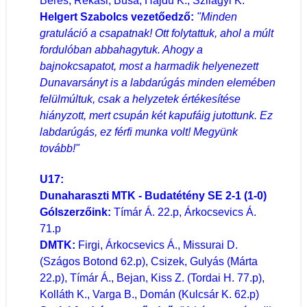
Béres, Rékási, Busa, Hajdu K., Szilágyi K.
Helgert Szabolcs vezetőedző:
"Minden
gratuláció a csapatnak! Ott folytattuk, ahol a múlt
fordulóban abbahagytuk. Ahogy a
bajnokcsapatot, most a harmadik helyenezett
Dunavarsányt is a labdarúgás minden elemében
felülmúltuk, csak a helyzetek értékesítése
hiányzott, mert csupán két kapufáig jutottunk. Ez
labdarúgás, ez férfi munka volt! Megyünk
tovább!"
U17:
Dunaharaszti MTK - Budatétény SE 2-1 (1-0)
Gólszerzőink:
Tímár Á. 22.p, Árkocsevics Á.
71.p
DMTK:
Firgi, Árkocsevics Á., Missurai D.
(Szágos Botond 62.p), Csizek, Gulyás (Márta
22.p), Tímár Á., Bejan, Kiss Z. (Tordai H. 77.p),
Kolláth K., Varga B., Domán (Kulcsár K. 62.p)