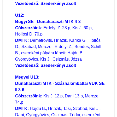
Vezetőedző: Szederkényi Zsolt
U12:
Bugyi SE - Dunaharaszti MTK 4-3
Gólszerzőink:
Erdélyi Z. 23.p, Kis J. 60.p,
Hollósi D. 70.p
DMTK:
Demetrovits, Hriazik, Karika G., Hollósi
D., Szabad, Merczel, Erdélyi Z., Bendes, Schill
B., csereként pályára lépett: Hajdu B.,
Györgyövics, Kis J., Csizmás, Józsa
Vezetőedző: Szederkényi Zsolt
Megyei U13:
Dunaharaszti MTK - Százhalombattai VUK SE
II 3-6
Gólszerzőink:
Kis J. 12.p, Dani 13.p, Merczel
74.p
DMTK:
Hajdu B., Hriazik, Tasi, Szabad, Kis J.,
Dani, Györgyövics, Csizmás, Tódor, csereként