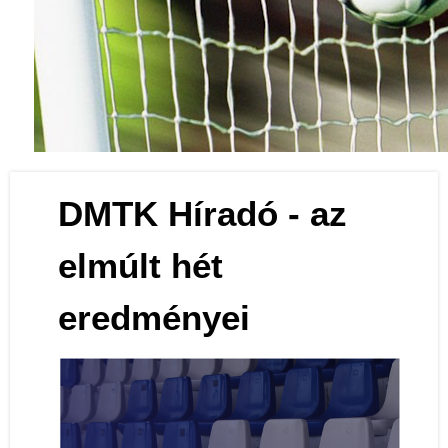
Labdarúgás
DMTK Híradó - az
elmúlt hét
eredményei