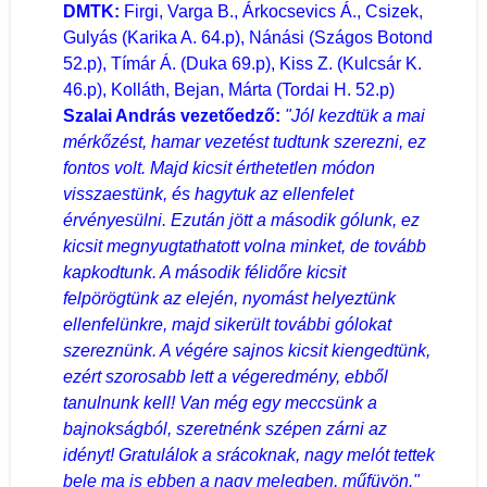
DMTK:
Firgi, Varga B., Árkocsevics Á., Csizek,
Gulyás (Karika A. 64.p), Nánási (Szágos Botond
52.p), Tímár Á. (Duka 69.p), Kiss Z. (Kulcsár K.
46.p), Kolláth, Bejan, Márta (Tordai H. 52.p)
Szalai András vezetőedző:
"Jól kezdtük a mai
mérkőzést, hamar vezetést tudtunk szerezni, ez
fontos volt. Majd kicsit érthetetlen módon
visszaestünk, és hagytuk az ellenfelet
érvényesülni. Ezután jött a második gólunk, ez
kicsit megnyugtathatott volna minket, de tovább
kapkodtunk. A második félidőre kicsit
felpörögtünk az elején, nyomást helyeztünk
ellenfelünkre, majd sikerült további gólokat
szereznünk. A végére sajnos kicsit kiengedtünk,
ezért szorosabb lett a végeredmény, ebből
tanulnunk kell! Van még egy meccsünk a
bajnokságból, szeretnénk szépen zárni az
idényt! Gratulálok a srácoknak, nagy melót tettek
bele ma is ebben a nagy melegben, műfüvön."