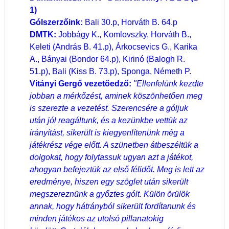
1)
Gólszerzőink:
Bali 30.p, Horváth B. 64.p
DMTK:
Jobbágy K., Komlovszky, Horváth B.,
Keleti (András B. 41.p), Árkocsevics G., Karika
A., Bányai (Bondor 64.p), Kirinó (Balogh R.
51.p), Bali (Kiss B. 73.p), Sponga, Németh P.
Vitányi Gergő vezetőedző:
"Ellenfelünk kezdte
jobban a mérkőzést, aminek köszönhetően meg
is szerezte a vezetést. Szerencsére a góljuk
után jól reagáltunk, és a kezünkbe vettük az
irányítást, sikerült is kiegyenlítenünk még a
játékrész vége előtt. A szünetben átbeszéltük a
dolgokat, hogy folytassuk ugyan azt a játékot,
ahogyan befejeztük az első félidőt. Meg is lett az
eredménye, hiszen egy szöglet után sikerült
megszereznünk a győztes gólt. Külön örülök
annak, hogy hátrányból sikerült fordítanunk és
minden játékos az utolsó pillanatokig