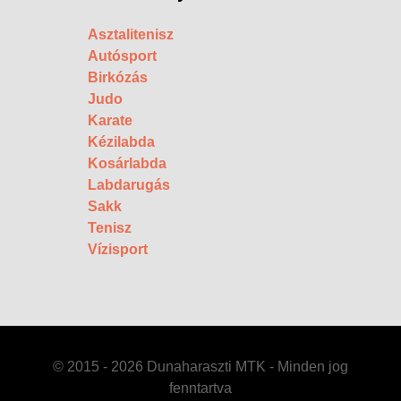
Asztalitenisz
Autósport
Birkózás
Judo
Karate
Kézilabda
Kosárlabda
Labdarugás
Sakk
Tenisz
Vízisport
© 2015 - 2026 Dunaharaszti MTK - Minden jog
fenntartva