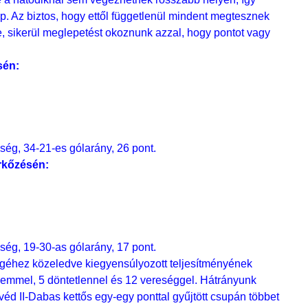
p. Az biztos, hogy ettől függetlenül mindent megtesznek
e, sikerül meglepetést okoznunk azzal, hogy pontot vagy
sén:
ség, 34-21-es gólarány, 26 pont.
rkőzésén:
ség, 19-30-as gólarány, 17 pont.
géhez közeledve kiegyensúlyozott teljesítményének
lemmel, 5 döntetlennel és 12 vereséggel. Hátrányunk
véd II-Dabas kettős egy-egy ponttal gyűjtött csupán többet