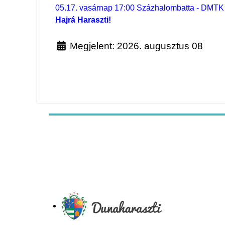
05.17. vasárnap 17:00 Százhalombatta - DMTK 
Hajrá Haraszti!
Megjelent: 2026. augusztus 08
Előző cikk: DMTK Híradó - az elmúlt hét ere
Következő cikk: Gólnélküli 
Előző
Következő