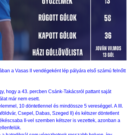
lójában a Vasas II vendégeként lép pályára első számú felnőtt
gy, hogy a 43. percben Csánk-Takácsról pattant saját
álat már nem esett.
elemmel, 10 döntetlennel és mindössze 5 vereséggel. A III.
zaföldvár, Csepel, Dabas, Szeged II) és kétszer döntetlent
Békéscsaba II-vel szemben kétszer is vezettek, azonban a
llenfelük.
 a hatodiknál sem végezhetnek rosszabb helyen, így