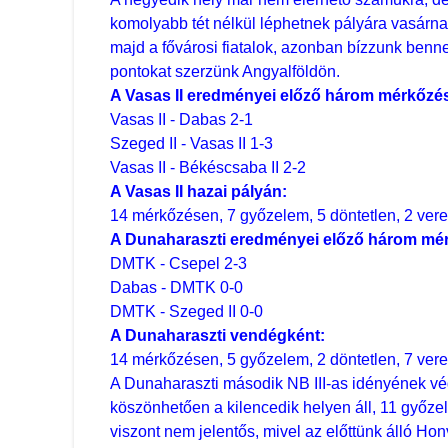
komolyabb tét nélkül léphetnek pályára vasárna
majd a fővárosi fiatalok, azonban bízzunk benn
pontokat szerzünk Angyalföldön.
A Vasas II eredményei előző három mérkőzé
Vasas II - Dabas 2-1
Szeged II - Vasas II 1-3
Vasas II - Békéscsaba II 2-2
A Vasas II hazai pályán:
14 mérkőzésen, 7 győzelem, 5 döntetlen, 2 vere
A Dunaharaszti eredményei előző három mé
DMTK - Csepel 2-3
Dabas - DMTK 0-0
DMTK - Szeged II 0-0
A Dunaharaszti vendégként:
14 mérkőzésen, 5 győzelem, 2 döntetlen, 7 vere
A Dunaharaszti második NB III-as idényének vé
köszönhetően a kilencedik helyen áll, 11 győze
viszont nem jelentős, mivel az előttünk álló Hon