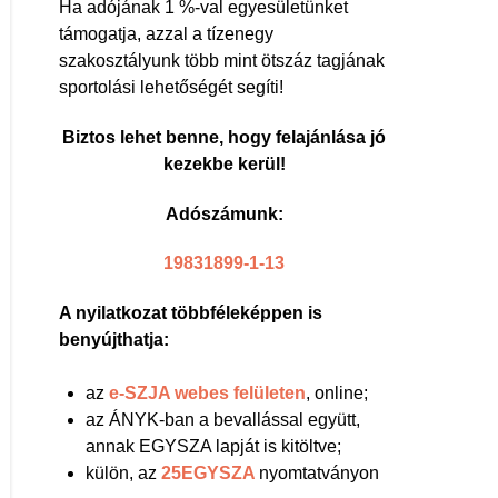
Ha adójának 1 %-val egyesületünket
támogatja, azzal a tízenegy
szakosztályunk több mint ötszáz tagjának
sportolási lehetőségét segíti!
Biztos lehet benne, hogy felajánlása jó
kezekbe kerül!
Adószámunk:
19831899-1-13
A nyilatkozat többféleképpen is
benyújthatja:
az
e-SZJA webes felületen
, online;
az ÁNYK-ban a bevallással együtt,
annak EGYSZA lapját is kitöltve;
külön, az
25EGYSZA
nyomtatványon