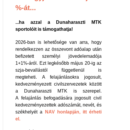
%-át...
...ha azzal a Dunaharaszti MTK
sportolóit is támogathatja!
2026-ban is lehetősége van arra, hogy
rendelkezzen az összevont adóalap után
befizetett személyi jövedelemadója
1+1%-áról. Ezt legkésőbb május 20-ig az
szja-bevallástól függetlenül is
megteheti. A felajánlásokra jogosult,
kedvezményezett civilszervezetek között
a Dunaharaszti MTK is szerepel.
A felajánlás befogadására jogosult civil
kedvezményezettek adószámát, nevét, és
székhelyét a
NAV honlapján, itt érheti
el.