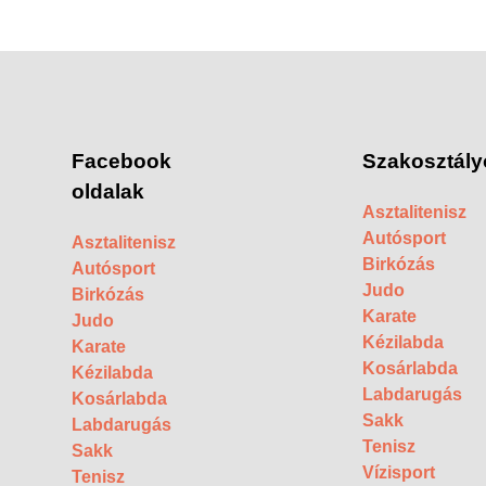
Facebook
Szakosztály
oldalak
Asztalitenisz
Autósport
Asztalitenisz
Birkózás
Autósport
Judo
Birkózás
Karate
Judo
Kézilabda
Karate
Kosárlabda
Kézilabda
Labdarugás
Kosárlabda
Sakk
Labdarugás
Tenisz
Sakk
Vízisport
Tenisz