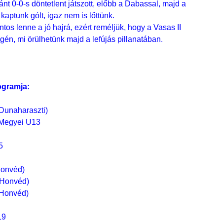
t 0-0-s döntetlent játszott, előbb a Dabassal, majd a
kaptunk gólt, igaz nem is lőttünk.
ntos lenne a jó hajrá, ezért reméljük, hogy a Vasas II
gén, mi örülhetünk majd a lefújás pillanatában.
ogramja:
(Dunaharaszti)
 Megyei U13
5
Honvéd)
(Honvéd)
(Honvéd)
19