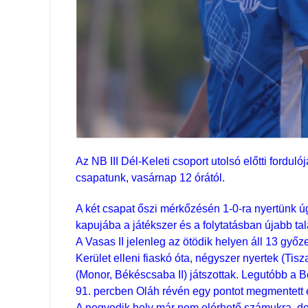
Az NB III Dél-Keleti csoport utolsó előtti fordu
csapatunk, vasárnap 12 órától.
A két csapat őszi mérkőzésén 1-0-ra nyertünk ú
kapujába a játékszer és a folytatásban újabb tal
A Vasas II jelenleg az ötödik helyen áll 13 győz
Kerület elleni fiaskó óta, négyszer nyertek (Tis
(Monor, Békéscsaba II) játszottak. Legutóbb a 
91. percben Oláh révén egy pontot megmentett e
A negyedik hely már nem elérhető számukra, de