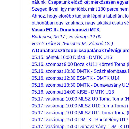
nálunk. Csapatunk előző két mérkőzésén egyarán
Szeged II-vel, így már több, mint 180 perce nem 
Ahhoz, hogy előrébb tudjunk lépni a tabellán, fo
otthonában egy izgalmas, nagy taktikai csata vé
Vasas FC II - Dunaharaszti MTK
Budapest, 05.17., vasárnap, 12:00
vezeti: Góbi S. (Elischer M., Zámbó Cs.)
A Dunaharaszti többi csapatának hétvégi pr
05.15. péntek 16:00 Diósd - DMTK U16
05.16. szombat 9:00 Bozsik U11 Körzeti Torna 
05.16. szombat 10:30 DMTK - Százhalombatta
05.16. szombat 12:30 ESMTK - DMTK U14
05.16. szombat 13:30 DMTK - Dunavarsány U1
05.16. szombat 14:00 KISE - DMTK U13
05.17. vasárnap 10:00 MLSZ U9 Torna Torna (
05.17. vasárnap 10:00 MLSZ U10 Torna Torna 
05.17. vasárnap 10:00 MLSZ U11 Torna Torna 
05.17. vasárnap 15:00 DMTK - Budatétény U17
05.17. vasárnap 15:00 Dunavarsány - DMTK U